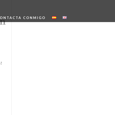
en
ONTACTA CONMIGO
Marta Monés Wedding
Photography
Fotografía de Boda
Málaga – Marbella – Mijas –
Costal del sol
!