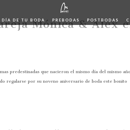
areja Mónica & Alex 
L DÍA DE TU BODA
PREBODAS
POSTBODAS
C
almas predestinadas que nacieron el mismo día del mismo año
ido regalarse por su noveno aniversario de boda este bonito