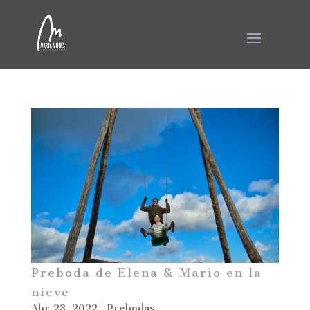
Preboda de Elena & Mario en la
nieve
Abr 23, 2022
|
Prebodas