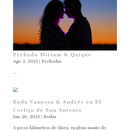
Preboda Miriam & Quique
Ago 3, 2021
|
Prebodas
...
Boda Vanessa & Andrés en El
Cortijo de San Antonio
Jun 26, 2021
|
Bodas
A pocos kilómetros de Álora, en pleno monte de