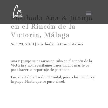
Postboda Ana & Juanjo
en el Rincón de la
Victoria, Málaga
Sep 23, 2019
|
Postboda
|
0 Comentarios
Ana y Juanjo se casaron en Julio en el Rincón de la
Victoria y no necesitamos irnos mucho más lejos
para hacer el reportaje de postboda.
Los acantalidados de El Cantal, pasarelas, túneles y
la playa. Hasta que se puso el sol.